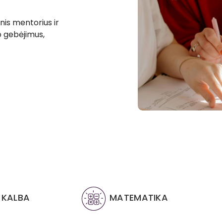
is mentorius ir
o gebėjimus,
Lost your password?
Remember me
 KALBA
MATEMATIKA