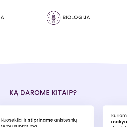
JA
BIOLOGIJA
KĄ DAROME KITAIP?
Kuria
Nuosekliai
ir stipriname
anlstesnių
mokymo
temų supratimą.