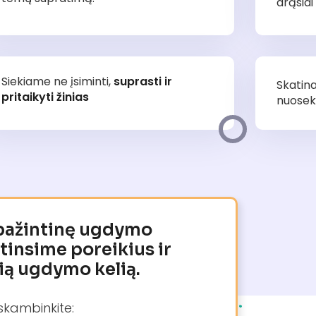
drąsiai 
Siekiame ne įsiminti,
suprasti ir
Skatina
pritaikyti žinias
nuosekl
 pažintinę ugdymo
rtinsime poreikius ir
ią ugdymo kelią.
skambinkite: