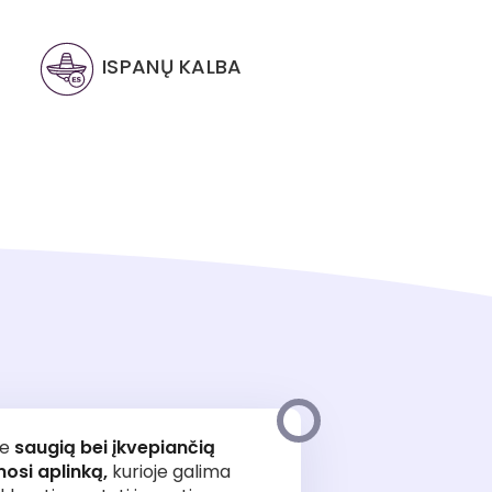
ISPANŲ KALBA
me
saugią bei įkvepiančią
si aplinką,
kurioje galima