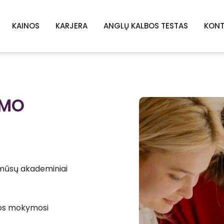
KAINOS
KARJERA
ANGLŲ KALBOS TESTAS
KONT
Sign in
Sign up
YMO
Sign in
Don’t have an account?
Sign up
 mūsų akademiniai
mos mokymosi