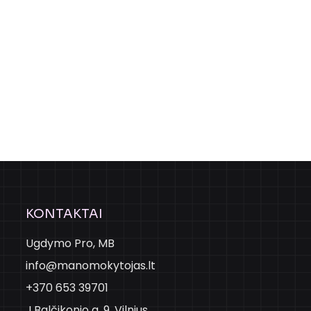
KONTAKTAI
Ugdymo Pro, MB
info@manomokytojas.lt
+370 653 39701
J.Balčikonio g. 9, Vilnius