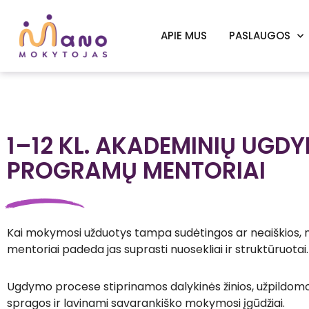
APIE MUS
PASLAUGOS
1–12 KL. AKADEMINIŲ UGD
PROGRAMŲ MENTORIAI
Kai mokymosi užduotys tampa sudėtingos ar neaiškios,
mentoriai padeda jas suprasti nuosekliai ir struktūruotai.
Ugdymo procese stiprinamos dalykinės žinios, užpildo
spragos ir lavinami savarankiško mokymosi įgūdžiai.