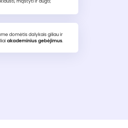
klausti, mąstyti ir augti;
me domėtis dalykais giliau ir
iai
akademinius gebėjimus
.