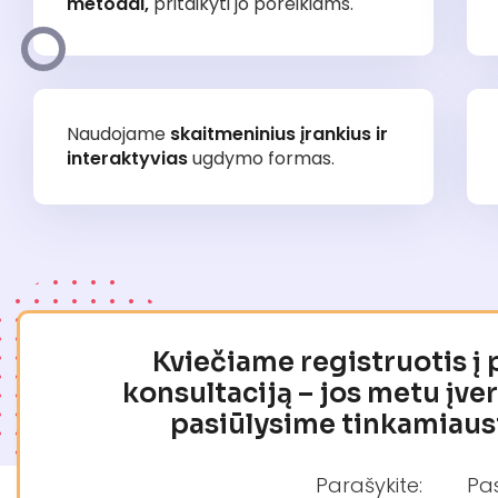
metodai,
pritaikyti jo poreikiams.
Naudojame
skaitmeninius įrankius ir
interaktyvias
ugdymo formas.
Kviečiame registruotis į
konsultaciją – jos metu įve
pasiūlysime tinkamiaus
Parašykite:
Pa